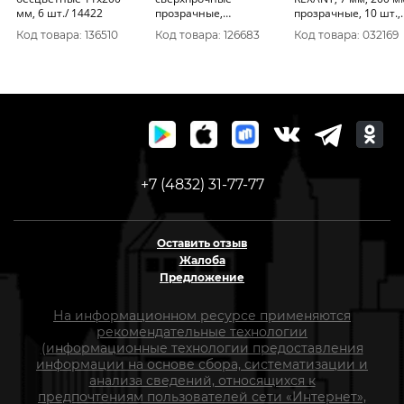
мм, 6 шт./ 14422
прозрачные,
прозрачные, 10 шт.,
Профессионал ЗУБР
хедер
Код товара: 136510
Код товара: 126683
Код товара: 032169
11х200 мм, 12 шт,
(06856-12)
+7 (4832) 31-77-77
Оставить отзыв
Жалоба
Предложение
На информационном ресурсе применяются
рекомендательные технологии
(информационные технологии предоставления
информации на основе сбора, систематизации и
анализа сведений, относящихся к
предпочтениям пользователей сети «Интернет»,