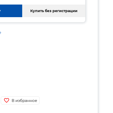
у
Купить без регистрации
е
В избранное