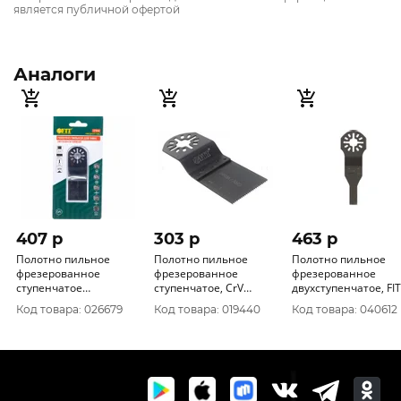
является публичной офертой
Аналоги
407 p
303 p
463 p
Полотно пильное
Полотно пильное
Полотно пильное
фрезерованное
фрезерованное
фрезерованное
ступенчатое
ступенчатое, CrV
двухступенчатое, FIT
удлиненное, FIT CrV
сталь, FIT 32, 5 мм х 0, 6
10 мм х 0, 8 37921
Код товара: 026679
Код товара: 019440
Код товара: 040612
сталь, 40 мм37906
мм 37904