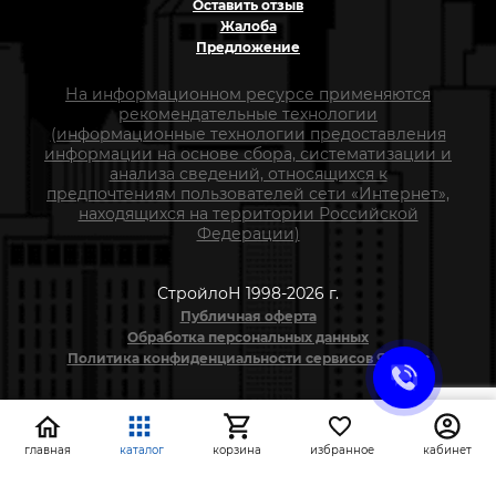
Оставить отзыв
Жалоба
Предложение
На информационном ресурсе применяются
рекомендательные технологии
(информационные технологии предоставления
информации на основе сбора, систематизации и
анализа сведений, относящихся к
предпочтениям пользователей сети «Интернет»,
находящихся на территории Российской
Федерации)
СтройлоН 1998-2026 г.
Публичная оферта
Обработка персональных данных
Политика конфиденциальности сервисов Яндекс
главная
каталог
корзина
избранное
кабинет