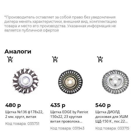
*Производитель оставляет за собой право без уведомления
дилера менять характеристики, внешний вид, комплектацию
товара и место его производства. Указанная информация не
является публичной офертой
Аналоги
480 p
435 p
540 p
Щетка №136 ф178х22,
Щетка EDGE by Patriot
Щетка ДИОЛД
2 мм. кругл, витая
150х22, 23 круглая
дисковая для УШМ
витая проволока
ЩД-150 К , пос.22
Код товара: 035751
813010012
крученая 90042024
Код товара: 031943
Код товара: 033715