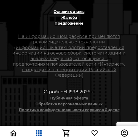
Оставить отзыв
Жалоба
Предложение
На информационном ресурсе применяются
рекомендательные технологии
(информационные технологии предоставления
информации на основе сбора, систематизации и
анализа сведений, относящихся к
предпочтениям пользователей сети «Интернет»,
находящихся на территории Российской
Федерации)
СтройлоН 1998-2026 г.
Публичная оферта
Обработка персональных данных
Политика конфиденциальности сервисов Яндекс