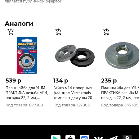
является публичной офертой
Аналоги
539 p
134 p
235 p
Планшайба для УШМ
Гайка м14 с опорным
Планшайба для УШ
ПРАКТИКА резьба М14,
фланцем Vertextools
ПРАКТИКА резьба М14,
посадка 22, 2 мм,
комплект для ушм 20-
посадка 22, 2 мм, под
быстрозажимная 246-
40-125
гаечный ключ 22 m
Код товара: 077388
Код товара: 127885
Код товара: 077389
289
246-272