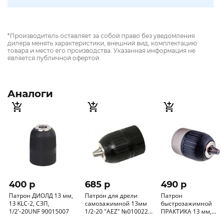
*Производитель оставляет за собой право без уведомления
дилера менять характеристики, внешний вид, комплектацию
товара и место его производства. Указанная информация не
является публичной офертой
Аналоги
400 p
685 p
490 p
Патрон ДИОЛД 13 мм,
Патрон для дрели
Патрон
13 KLC-2, СЗП,
самозажимной 13мм
быстрозажимной
1/2'-20UNF 90015007
1/2-20 "AEZ" №010022
ПРАКТИКА 13 мм,
(d-13, 1/2)
1/2"-20UNF (1шт.)