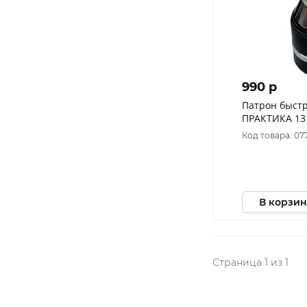
990 p
Патрон быст
ПРАКТИКА 13 
цельнометалл
Код товара: 07
коробка 030-
В корзин
Страница 1 из 1