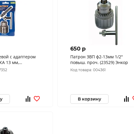
650 p
евой с адаптером
Патрон ЗВП ф2-13мм 1/2"
КА 13 мм,
повыш. проч. (23529) Энкор
шт.) блистер 030-
7352
Код товара: 004361
у
В корзину