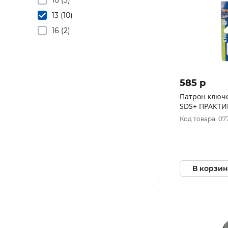
13 (10)
16 (2)
585 p
Патрон ключ
SDS+ ПРАКТИ
1/2"-20UNF (1
Код товара: 07
993
В корзин