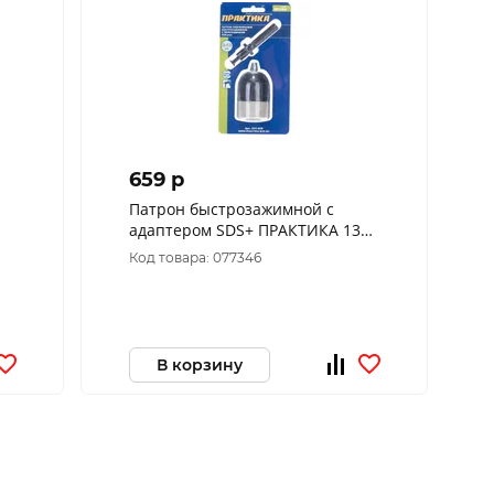
659 p
Патрон быстрозажимной с
адаптером SDS+ ПРАКТИКА 13
мм, 1/2"-20UNF (1шт.) блистер
Код товара: 077346
031-006
В корзину