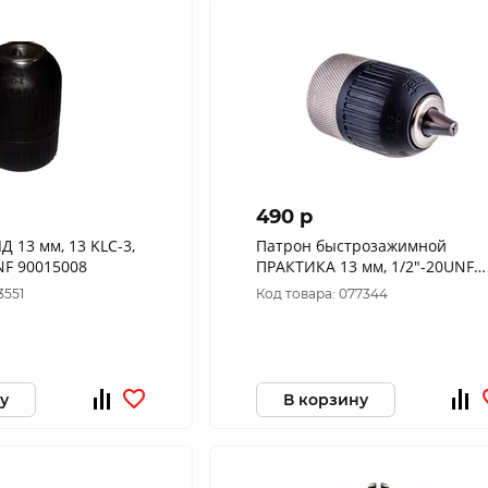
490 p
 13 мм, 13 KLC-3,
Патрон быстрозажимной
СЗП, 3/8'-24UNF 90015008
ПРАКТИКА 13 мм, 1/2"-20UNF
(1шт.) коробка 030-108
3551
Код товара: 077344
у
В корзину