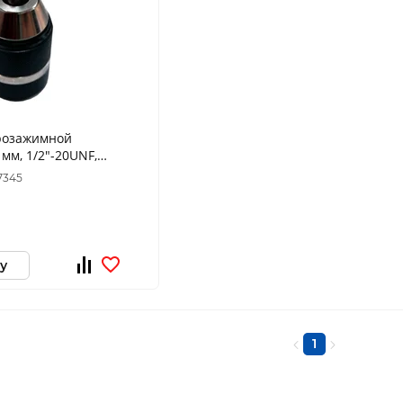
розажимной
мм, 1/2"-20UNF,
ический (1шт.)
7345
986
у
1