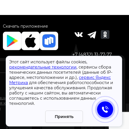
Скачать приложение
+7 (4832) 31-77-77
Этот сайт использует файлы cookies,
рекомендательные технологии
, сервисы сбора
технических данных посетителей (данные об IP-
адресе, местоположении и др.),
сервис Яндекс
Метрика
для обеспечения работоспособности и
улучшения качества обслуживания. Продолжая
работу с нашим сайтом, вы автоматически
СтройлоН 1998-2026 г.
ации
соглашаетесь с использованием данных
Публичная оферта
я к
технологий.
Обработка персональных данных
а
Политика конфиденциальности сервисов Яндекс
Принять