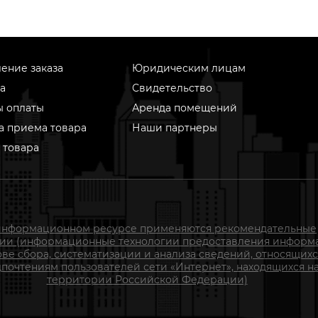
ение заказа
Юридическим лицам
а
Свидетельство
ы оплаты
Аренда помещений
а приема товара
Наши партнеры
 товара
информационном ресурсе применяются рекомендательные
гии (информационные технологии предоставления информ
ове сбора, систематизации и анализа сведений, относящихс
почтениям пользователей сети «Интернет», находящихся н
территории Российской Федерации)