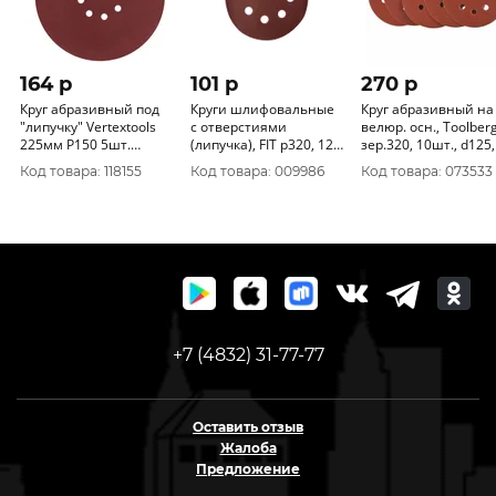
164 p
101 p
270 p
Круг абразивный под
Круги шлифовальные
Круг абразивный на
"липучку" Vertextools
с отверстиями
велюр. осн., Toolber
225мм Р150 5шт.
(липучка), FIT р320, 125
зер.320, 10шт., d125, 8
120225-150
мм, 5 шт 39670
отв. 2205049
Код товара: 118155
Код товара: 009986
Код товара: 073533
+7 (4832) 31-77-77
Оставить отзыв
Жалоба
Предложение