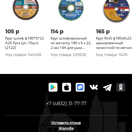
105 p
114 p
165 p
Круг шлиф ф180*6*22
Круг шлифовальный
Круг RinG ф180х6х22
А24 Луга (уп. 10шт)
по металлу 180 х 6 х 22,
армированный
(2122)
2 мм 14А для ушм
зачистной по метал
(10/50) "КЕДР" 077-0180
и нержавеющей ста
Код товара: 045458
Код товара: 029328
Код товара: 114131
27 14А (уп. 10шт)
+7 (4832) 31-77-77
Оставить отзыв
Жалоба