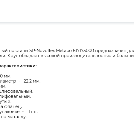
ый по стали SP-Novoflex Metabo 617173000 предназначен 
али. Круг обладает высокой производительностью и больши
характеристики:
0 мм.
иаметр - 22.2 мм.
мм.
шлифовальный.
лифовальный.
утый.
а фланец.
упаковке - 1 шт.
по металлу.