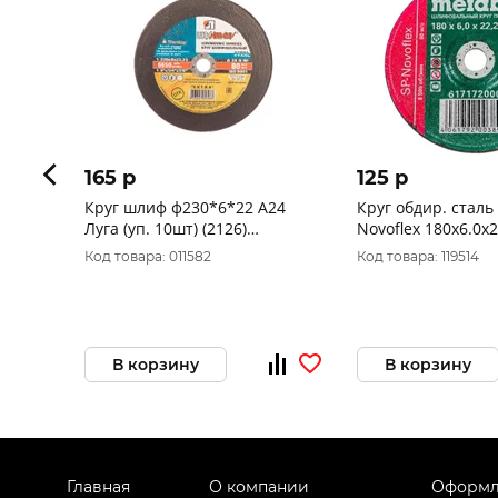
165 p
125 p
Круг шлиф ф230*6*22 А24
Круг обдир. сталь 
Луга (уп. 10шт) (2126)
Novoflex 180x6.0x
D11202302260000
617172000 Metabo
Код товара: 011582
Код товара: 119514
В корзину
В корзину
Главная
О компании
Оформл