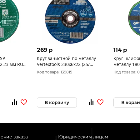
269 p
114 p
SP-
Круг зачистной по металлу
Круг шлифо
22,23 мм RU
Vertextools 230х6х22 (25/
металлу 180 
50)230-6-22
для ушм (10/
Код товара: 139815
Код товара: 
0180
В корзину
В корз
ение заказа
Юридическим лицам