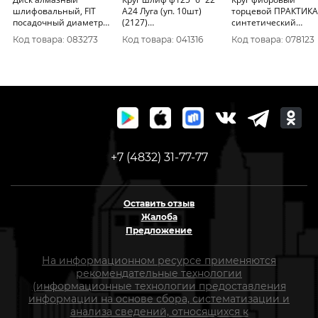
шлифовальный, FIT
А24 Луга (уп. 10шт)
торцевой ПРАКТИКА
посадочный диаметр
(2127)
синтетический
22, 2 мм, " Турбо" 125
D11201252260000
(коралловый) 125 x 
Код товара: 083273
Код товара: 041316
Код товара: 078123
мм 39521
мм шлифовальный
для МШУ 773-682
+7 (4832) 31-77-77
Оставить отзыв
Жалоба
Предложение
На информационном ресурсе применяются
рекомендательные технологии
(информационные технологии предоставления
информации на основе сбора, систематизации и
анализа сведений, относящихся к