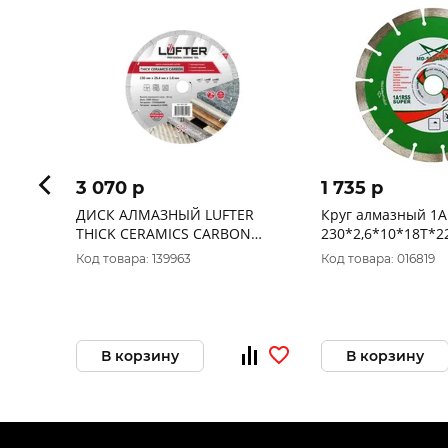
3 070 p
1 735 p
ДИСК АЛМАЗНЫЙ LUFTER
Круг алмазный 1A
THICK CERAMICS CARBON
230*2,6*10*18T*2
230мм Х 25.4мм X 1.6мм Х
STARS"
Код товара: 139963
Код товара: 016819
10мм СПЛОШНОЙ, КЕРАМИКА,
КЕРАМО
В корзину
В корзину