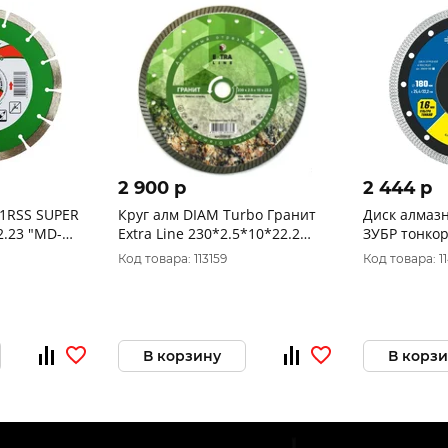
2 900 p
2 444 p
1RSS SUPER
Круг алм DIAM Turbo Гранит
Диск алмаз
2.23 "MD-
Extra Line 230*2.5*10*22.2
ЗУБР тонко
000608
(25.4/22.2 мм
Код товара: 113159
Код товара: 1
36659-180_z
В корзину
В корз