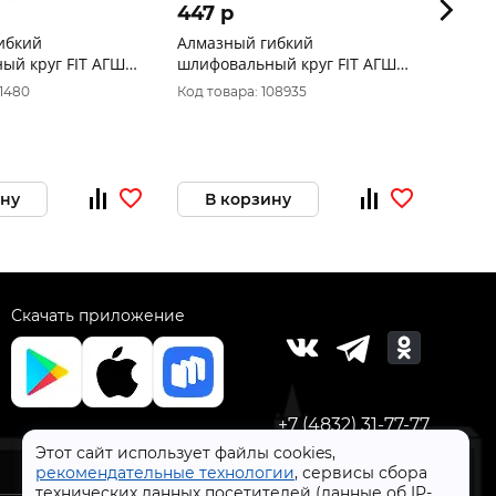
447 p
495 
ибкий
Алмазный гибкий
Алмаз
круг FIT АГШК
шлифовальный круг FIT АГШК
шлифо
сухое шлифование,
(липучка), влажное
(липу
11480
Код товара: 108935
Код тов
00 39856
шлифование, 100 мм, Р30
100 мм
39840
ину
В корзину
В 
Скачать приложение
+7 (4832) 31-77-77
Этот сайт использует файлы cookies,
рекомендательные технологии
, сервисы сбора
технических данных посетителей (данные об IP-