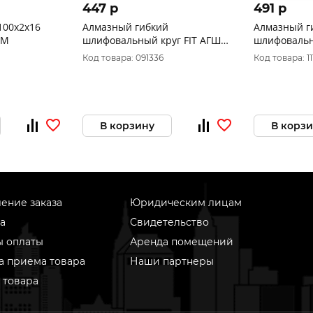
447 p
491 p
100х2х16
Алмазный гибкий
Алмазный г
ШМ
шлифовальный круг FIT АГШК
шлифовальный 
(липучка), влажное
(липучка), 
Код товара: 091336
Код товара: 1
шлифование, 100 мм, Р 50
100 мм, Р15
39841
В корзину
В корз
ение заказа
Юридическим лицам
а
Свидетельство
ы оплаты
Аренда помещений
а приема товара
Наши партнеры
 товара