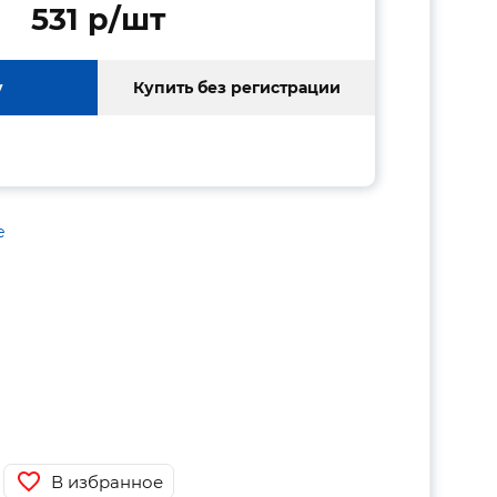
531 p/шт
у
Купить без регистрации
е
В избранное