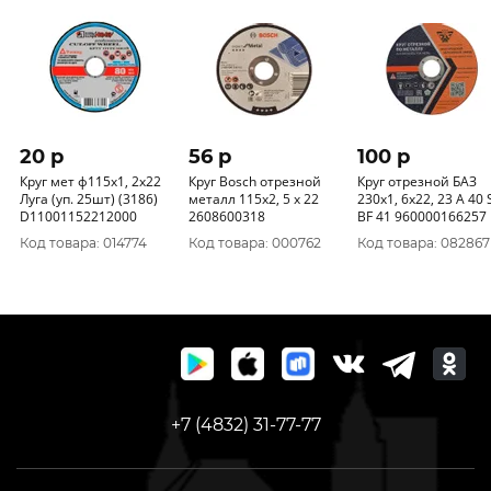
20 p
56 p
100 p
Круг мет ф115х1, 2х22
Круг Bosch отрезной
Круг отрезной БАЗ
Луга (уп. 25шт) (3186)
металл 115x2, 5 х 22
230х1, 6х22, 23 А 40 
D11001152212000
2608600318
BF 41 960000166257
Код товара: 014774
Код товара: 000762
Код товара: 082867
+7 (4832) 31-77-77