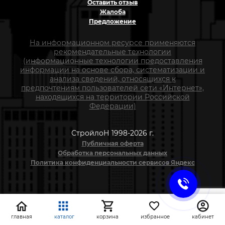
Оставить отзыв
Жалоба
Предложение
На информационном ресурсе применяются
рекомендательные технологии
(информационные технологии предоставления
информации на основе сбора, систематизации и
анализа сведений, относящихся к
предпочтениям пользователей сети «Интернет»,
находящихся на территории Российской
Федерации)
СтройлоН 1998-2026 г.
Публичная оферта
Обработка персональных данных
Политика конфиденциальности сервисов Яндекс
главная
каталог
корзина
избранное
кабинет