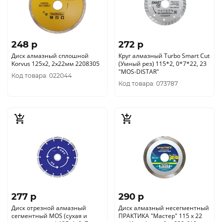
248 p
272 p
Диск алмазный сплошной
Круг алмазный Turbo Smart Cut
Korvus 125х2, 2х22мм 2208305
(Умный рез) 115*2, 0*7*22, 23
"МОS-DISTAR"
Код товара: 022044
Код товара: 073787
277 p
290 p
Диск отрезной алмазный
Диск алмазный несегментный
сегментный MOS (сухая и
ПРАКТИКА "Мастер" 115 х 22