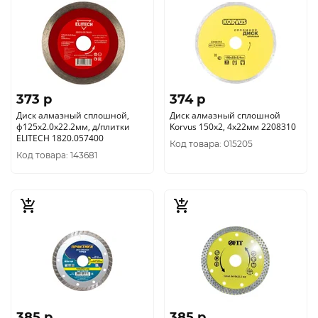
373 p
374 p
Диск алмазный сплошной,
Диск алмазный сплошной
ф125х2.0х22.2мм, д/плитки
Korvus 150х2, 4х22мм 2208310
ELITECH 1820.057400
Код товара: 015205
Код товара: 143681
385 p
385 p