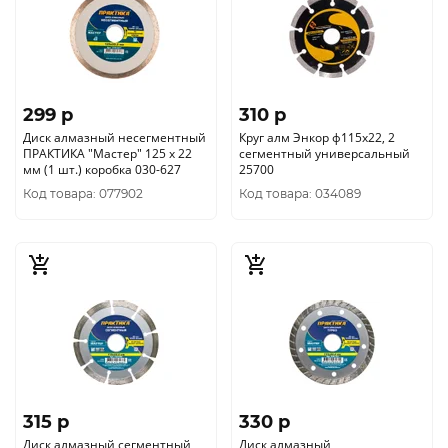
299 p
310 p
Диск алмазный несегментный
Круг алм Энкор ф115х22, 2
ПРАКТИКА "Мастер" 125 х 22
сегментный универсальный
мм (1 шт.) коробка 030-627
25700
Код товара: 077902
Код товара: 034089
315 p
330 p
Диск алмазный сегментный
Диск алмазный