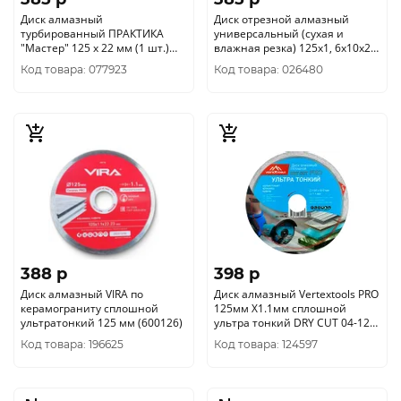
Диск алмазный
Диск отрезной алмазный
турбированный ПРАКТИКА
универсальный (сухая и
"Мастер" 125 х 22 мм (1 шт.)
влажная резка) 125х1, 6х10х22,
коробка 030-726
2 мм 37532
Код товара: 077923
Код товара: 026480
388 p
398 p
Диск алмазный VIRA по
Диск алмазный Vertextools PRO
керамограниту сплошной
125мм X1.1мм сплошной
ультратонкий 125 мм (600126)
ультра тонкий DRY CUT 04-125-
44
Код товара: 196625
Код товара: 124597