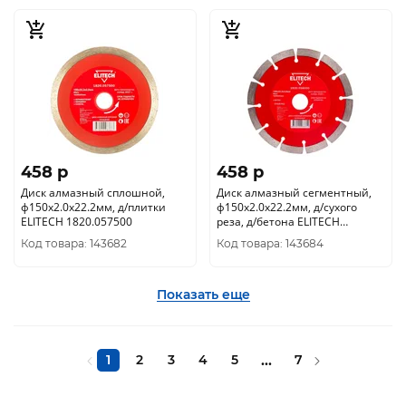
458 p
458 p
Диск алмазный сплошной,
Диск алмазный сегментный,
ф150х2.0х22.2мм, д/плитки
ф150х2.0х22.2мм, д/сухого
ELITECH 1820.057500
реза, д/бетона ELITECH
1820.058000
Код товара: 143682
Код товара: 143684
Показать еще
1
2
3
4
5
...
7