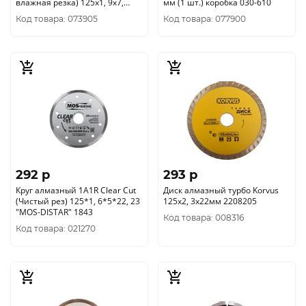
влажная резка) 125х1, 9х7,
мм (1 шт.) коробка 030-610
0х22, 2 мм 37212М
Код товара: 073905
Код товара: 077900
292 p
293 p
Круг алмазный 1A1R Clear Cut
Диск алмазный турбо Korvus
(Чистый рез) 125*1, 6*5*22, 23
125х2, 3x22мм 2208205
"МОS-DISTAR" 1843
Код товара: 008316
Код товара: 021270