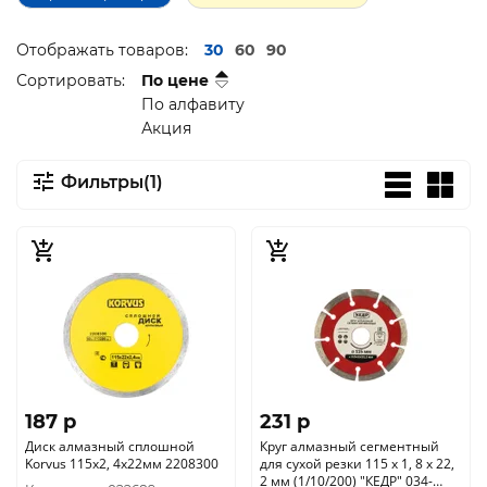
Отображать товаров:
30
60
90
Сортировать:
По цене
По алфавиту
Акция
Фильтры(1)
187 p
231 p
Диск алмазный сплошной
Круг алмазный сегментный
Korvus 115х2, 4х22мм 2208300
для сухой резки 115 х 1, 8 х 22,
2 мм (1/10/200) "КЕДР" 034-