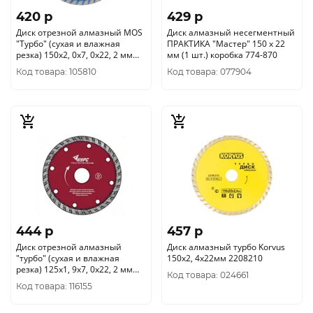
420 p
429 p
Диск отрезной алмазный MOS
Диск алмазный несегментный
"Турбо" (сухая и влажная
ПРАКТИКА "Мастер" 150 х 22
резка) 150х2, 0х7, 0х22, 2 мм
мм (1 шт.) коробка 774-870
37218М
Код товара: 105810
Код товара: 077904
444 p
457 p
Диск отрезной алмазный
Диск алмазный турбо Korvus
"турбо" (сухая и влажная
150х2, 4x22мм 2208210
резка) 125х1, 9х7, 0х22, 2 мм
Код товара: 024661
37267
Код товара: 116155