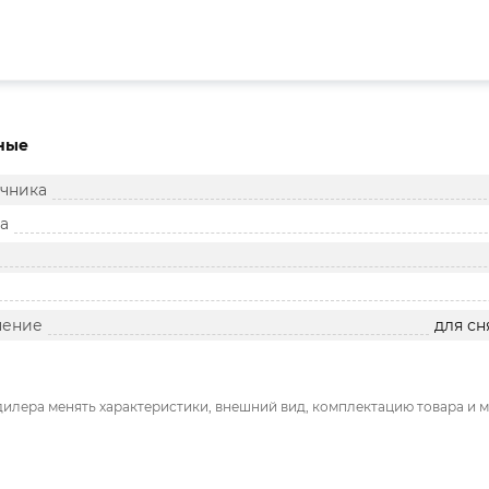
ные
чника
а
чение
для с
дилера менять характеристики, внешний вид, комплектацию товара и м