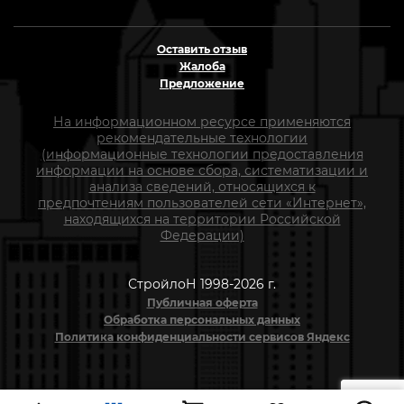
Оставить отзыв
Жалоба
Предложение
На информационном ресурсе применяются
рекомендательные технологии
(информационные технологии предоставления
информации на основе сбора, систематизации и
анализа сведений, относящихся к
предпочтениям пользователей сети «Интернет»,
находящихся на территории Российской
Федерации)
СтройлоН 1998-2026 г.
Публичная оферта
Обработка персональных данных
Политика конфиденциальности сервисов Яндекс