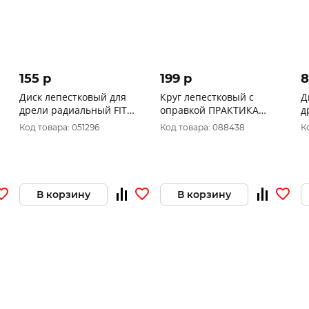
155 p
199 p
 с оправкой
Диск лепестковый для дрели
Круг лепест
, P 80,
радиальный FIT 60х20х6 мм Р
ПРАКТИКА 4
серия Профи
100 39565
хвостовик 6
Код товара: 051296
Код товара: 
648-953
В корзину
В корз