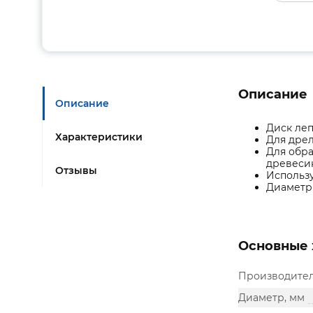
Описание
Описание
Диск леп
Характеристики
Для дре
Для обра
древеси
Отзывы
Использу
Диаметр
Основные 
Производите
Диаметр, мм