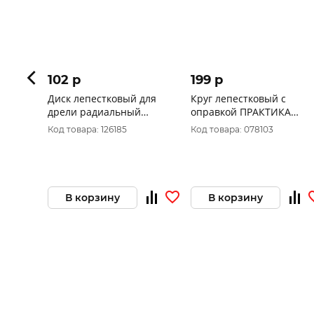
102 p
199 p
Диск лепестковый для дрели
Круг лепестковый
радиальный 40х20х6 мм Р 100
ПРАКТИКА 40х20мм
хвостовик 6 мм, 
Код товара: 126185
Код товара: 078103
648-946
В корзину
В корзину