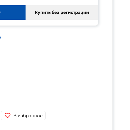
у
Купить без регистрации
е
В избранное