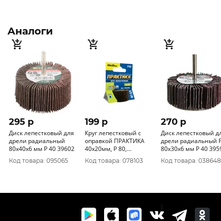
Аналоги
295 p
199 p
270 p
Диск лепестковый для
Круг лепестковый с
Диск лепестковый д
дрели радиальный
оправкой ПРАКТИКА
дрели радиальный F
80х40х6 мм Р 40 39602
40х20мм, P 80,
80х30х6 мм Р 40 3
хвостовик 6 мм, серия
Код товара: 095065
Код товара: 078103
Код товара: 038648
Профи 648-946