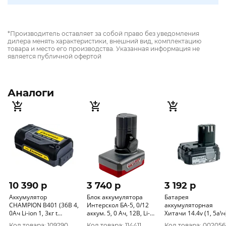
*Производитель оставляет за собой право без уведомления
дилера менять характеристики, внешний вид, комплектацию
товара и место его производства. Указанная информация не
является публичной офертой
Аналоги
10 390 p
3 740 p
3 192 p
Аккумулятор
Блок аккумулятора
Батарея
CHAMPION B401 (36В 4,
Интерскол БА-5, 0/12
аккумуляторная
0Ач Li-ion 1, 3кг t
аккум. 5, 0 Ач, 12В, Li-
Хитачи 14.4v (1, 5а\ч
хранения от+10°С
ion, АПИ-Т 2400.128
(AEZ)
Код товара: 109290
Код товара: 114411
Код товара: 002056