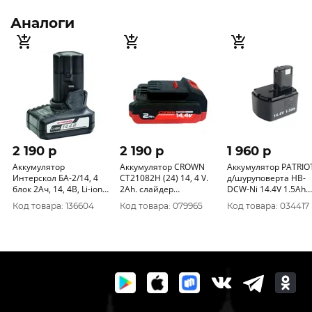
Аналоги
2 190 p
2 190 p
1 960 p
Аккумулятор
Аккумулятор CROWN
Аккумулятор PATRIO
Интерскол БА-2/14, 4
СТ21082Н (24) 14, 4 V.
д/шуруповерта HB-
блок 2Ач, 14, 4В, Li-ion
2Ah. слайдер
DCW-Ni 14.4V 1.5Ah
2400.025
02703900201
190200104
Код товара: 136604
Код товара: 079965
Код товара: 034417