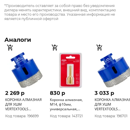
*Производитель оставляет за собой право без уведомления
дилера менять характеристики, внешний вид, комплектацию
товара и место его производства. Указанная информация не
является публичной офертой
Аналоги
2 269 p
830 p
3 033 p
КОРОНКА АЛМАЗНАЯ
Коронка алмазная,
КОРОНКА АЛМАЗНА
ДЛЯ УШМ
М14, ф10мм,
ДЛЯ УШМ
VERTEXTOOLS
универсальная,
VERTEXTOOLS
50х35ММ
L60мм, д/УШМ ELITECH
68х35ММ
Код товара: 196699
Код товара: 143721
Код товара: 196701
1820.121000