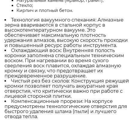
Натуральный камень (мрамор, гранит);
Стекло;
Кирпич и плотный бетон.
Технология вакуумного спекания: Алмазные
зерна ввариваются в стальной корпус в
высокотемпературном вакууме. Это
обеспечивает максимальную плотность
удержания алмазов, высокую скорость проходки
и повышенный ресурс работы инструмента.
Охлаждающий воск: Внутренняя полость
коронки заполнена специальным техническим
воском. При нагревании во время сухого
сверления воск плавится, охлаждая алмазную
кромку и связку, что предотвращает их
преждевременное разрушение.
Чистый рез без сколов: Конструкция режущей
кромки позволяет получать аккуратные края
отверстия, что критически важно при работе с
лицевой стороной плитки.
Компенсационные прорези: На корпусе
предусмотрены технологические отверстия для
быстрого удаления шлама (пыли) и лучшего
отвода тепла.