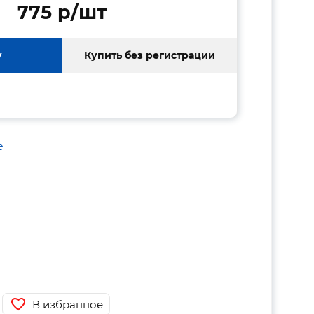
775 p/шт
у
Купить без регистрации
е
В избранное