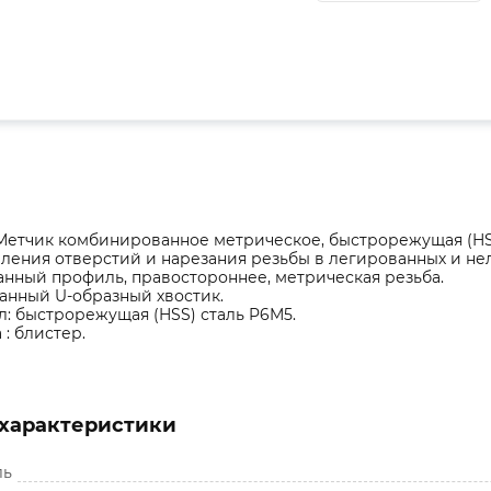
етчик комбинированное метрическое, быстрорежущая (HSS) 
ления отверстий и нарезания резьбы в легированных и нел
нный профиль, правостороннее, метрическая резьба.
анный U-образный хвостик.
: быстрорежущая (HSS) сталь P6M5.
 : блистер.
характеристики
ль