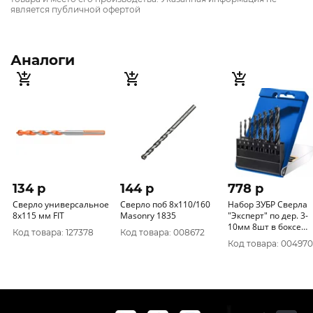
является публичной офертой
Аналоги
134 p
144 p
778 p
Сверло универсальное
Сверло поб 8х110/160
Набор ЗУБР Сверла
8х115 мм FIT
Masonry 1835
"Эксперт" по дер. 3-
10мм 8шт в боксе
Код товара: 127378
Код товара: 008672
29421-Н8
Код товара: 004970