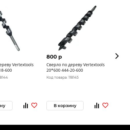
800 p
954 
ереву Vertextools
Сверло по дереву Vertextools
Сверл
18-600
20*600 444-20-600
22*60
18144
Код товара: 118145
Код то
ину
В корзину
В 