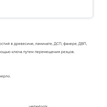
стий в древесине, ламинате, ДСП, фанере, ДВП,
мощью ключа путем перемещения резцов.
верло.
vertextools