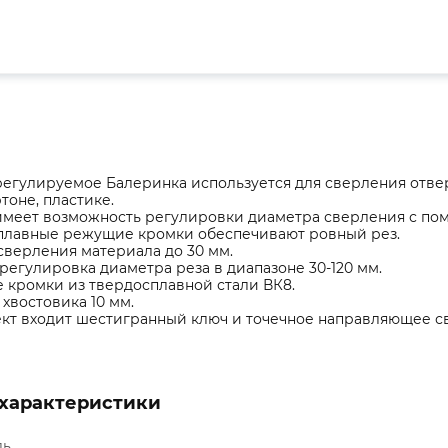
егулируемое Балеринка используется для сверления отвер
тоне, пластике.
имеет возможность регулировки диаметра сверления с по
плавные режущие кромки обеспечивают ровный рез.
сверления материала до 30 мм.
регулировка диаметра реза в диапазоне 30-120 мм.
 кромки из твердосплавной стали ВК8.
хвостовика 10 мм.
кт входит шестигранный ключ и точечное направляющее с
характеристики
ль