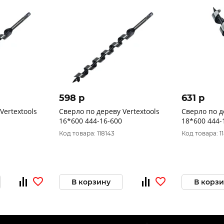
598 p
631 p
Vertextools
Сверло по дереву Vertextools
Сверло по д
16*600 444-16-600
18*600 444-
Код товара: 118143
Код товара: 1
В корзину
В корз