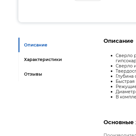
Описание
Описание
Сверло р
Характеристики
гипсокар
Сверло 
Твердос
Отзывы
Глубина 
Быстрая 
Режущие
Диаметр 
В компле
Основные 
Производите