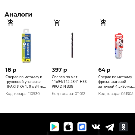
Аналоги
18 p
397 p
64 p
Сверло по металлу в
Сверло по мет
Сверло по металлу
групповой упаковке
11х94/142 2341 HSS
фрез.с шаговой
ПРАКТИКА 1, 0 x 34 mm
PRO DIN 338
заточкой 4.5х80мм
(10 шт) пластиковая
"Hardcore" Step Cutt
Код товара: 110930
Код товара: 011012
Код товара: 051305
коробка 240-065
140045