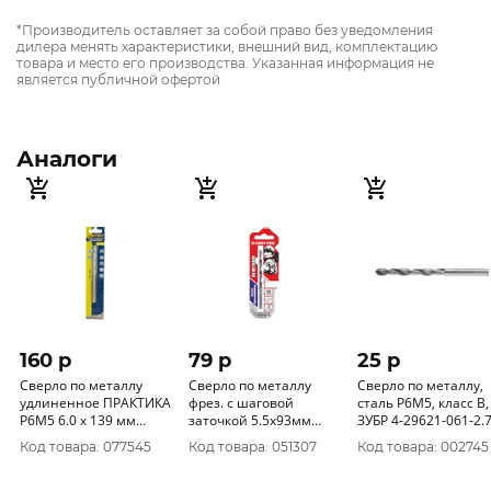
*Производитель оставляет за собой право без уведомления
дилера менять характеристики, внешний вид, комплектацию
товара и место его производства. Указанная информация не
является публичной офертой
Аналоги
160 p
79 p
25 p
Сверло по металлу
Сверло по металлу
Сверло по металлу,
удлиненное ПРАКТИКА
фрез. с шаговой
сталь Р6М5, класс В,
Р6М5 6.0 х 139 мм
заточкой 5.5х93мм
ЗУБР 4-29621-061-2.7
(1шт.) блистер 774-788
"Hardcore" Step Cutter
d=2, 7 мм
Код товара: 077545
Код товара: 051307
Код товара: 002745
140055