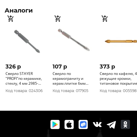
Аналоги
326 p
107 p
373 p
Сверло STAYER
Сверло по
Сверло по кафелю, 4
"PROFI"по керамике,
керамограниту и
режущие кромки,
стеклу, 4 мм 2985-
керам.плитке 6мм
титановое покрытие
04_z01
"Hardcore" 2 грани
U-хвостовик под бит
Код товара: 024306
Код товара: 017905
Код товара: 005598
150006
FIT 35477