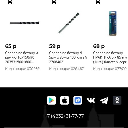
65 p
59 p
68 p
Сверло по бетону и
Сверло по бетону d
Сверло по бетону
камню 16х150/90
5мм х 85мм 400 Китай
ПРАКТИКА 5 х 85 мм
2035315001600
2708402
(1шт.) блистер, серия
ИНТЕРСКОЛ
Мастер 034-076
Код товара: 030269
Код товара: 028467
Код товара: 077410
+7 (4832) 31-77-77