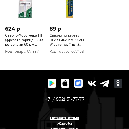
624 p
89 p
Сверло Форстнера FIT
Сверло по дереву
(фреза) с карбидными
ПРАКТИКА 6 х 90 мм,
вставками 60 мм
W-заточка, (1шт.)
36534
блистер, серия Профи
Код товара: 071337
Код товара: 077453
775-587
+7 (4832) 31-77-77
Оставить отзыв
Жалоба
Предложение