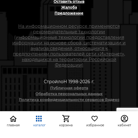
Оставить отзыв
Жалоба
Предложение
На информационном ресурсе применяются
рекомендательные технологии
(информационные технологии предоставления
информации на основе сбора, систематизации и
анализа сведений, относящихся к
предпочтениям пользователей сети «Интернет»,
находящихся на территории Российской
Федерации)
СтройлоН 1998-2026 г.
Публичная оферта
Обработка персональных данных
Политика конфиденциальности сервисов Яндекс
главная
каталог
корзина
избранное
кабинет