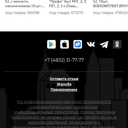
S2, с магнитн.
"Профи" 6шт PH1, 2, 3
S2, 10шт,
наконечником.10 шт.
PZ1, 2, 3 x 25мм,
БОЕКОМПЛЕКТ BPH1
1270203
блистер 036-537
25-10
Код товара: 065398
Код товара: 077275
Код товара: 078529
+7 (4832) 31-77-77
Оставить отзыв
Жалоба
Предложение
На информационном ресурсе применяются
рекомендательные технологии
(информационные технологии предоставления
информации на основе сбора, систематизации и
анализа сведений, относящихся к
предпочтениям пользователей сети «Интернет»,