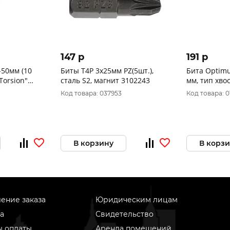
147 p
191 p
-50мм (10
Биты T4P 3х25мм PZ(5шт.),
Бита Optimu
Torsion"
сталь S2, магнит 3102243
мм, тип хвос
шт в блисте
Код товара: 037953
Код товара: 0
В корзину
В корз
ение заказа
Юридическим лицам
а
Свидетельство
ы оплаты
Аренда помещений