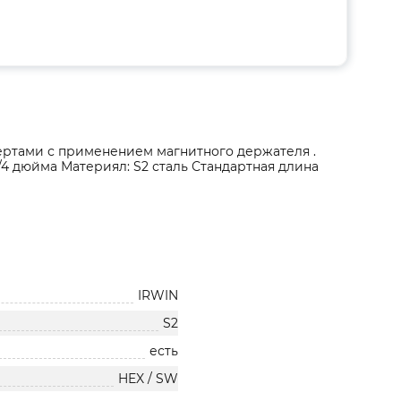
ертами с применением магнитного держателя .
4 дюйма Материял: S2 сталь Стандартная длина
IRWIN
S2
есть
HEX / SW