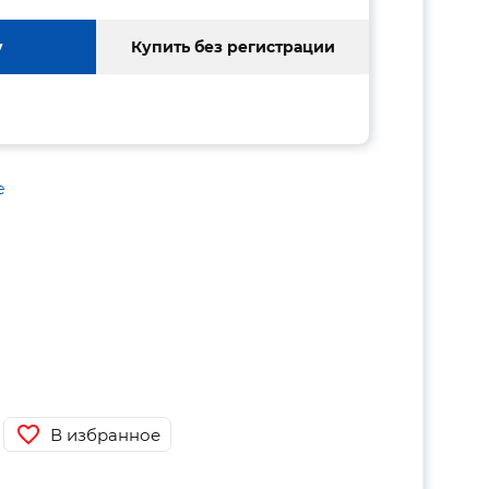
у
Купить без регистрации
е
В избранное