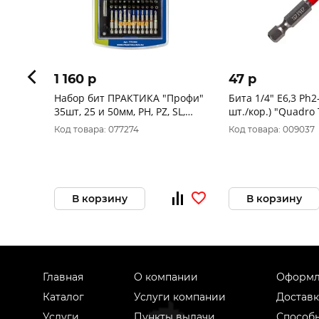
1 160 p
47 p
Набор бит ПРАКТИКА "Профи"
Бита 1/4" E6,3 Ph2
35шт, 25 и 50мм, PH, PZ, SL,
шт./кор.) "Quadro 
Hex, Torx, Tri-Wing, 779-004
410250
Код товара: 077274
Код товара: 009037
В корзину
В корзину
Главная
О компании
Оформл
Каталог
Услуги компании
Доставк
Услуги
Пункты выдачи
Способ