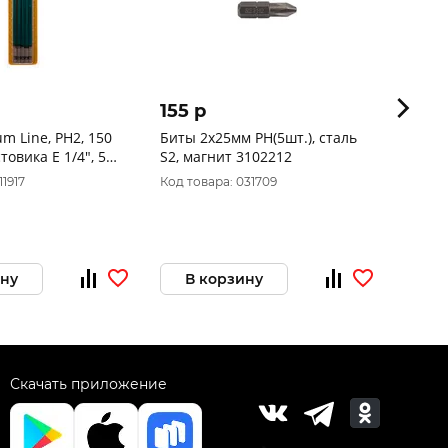
155 p
41 p
m Line, PH2, 150
Биты 2х25мм PH(5шт.), сталь
Биты 
товика E 1/4", 5
S2, магнит 3102212
10шт,
ре, 26122-2-150-5
10
11917
Код товара: 031709
Код то
ину
В корзину
В 
Скачать приложение