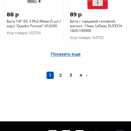
88 p
89 p
Бита 1/4" E6, 3 Ph2-90мм (5 шт./
Бита с торцевой головкой,
кор.) "Quadro Torsion" 410290
магнит, 13мм, L45мм, ELITECH
1820.149900
Код товара: 012734
Код товара: 143752
Показать еще
1
2
3
4