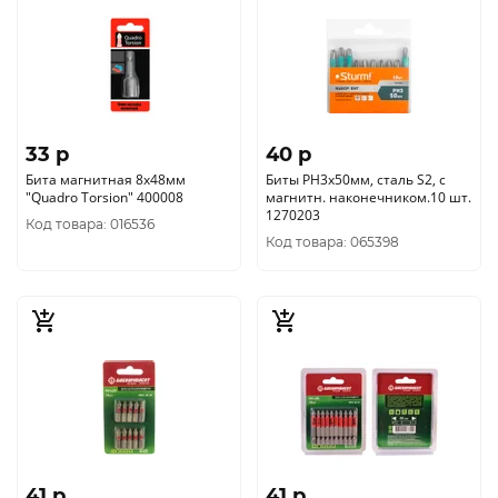
33 p
40 p
Бита магнитная 8х48мм
Биты PH3х50мм, сталь S2, с
"Quadro Torsion" 400008
магнитн. наконечником.10 шт.
1270203
Код товара: 016536
Код товара: 065398
41 p
41 p