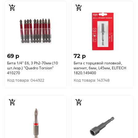
69 p
72 p
Бита 1/4" E6, 3 Ph2-70мм (10
Бита с торцевой головкой,
шт./кор.) "Quadro Torsion"
магнит, 6мм, L45мм, ELITECH
410270
1820.149400
Код товара: 044922
Код товара: 143748