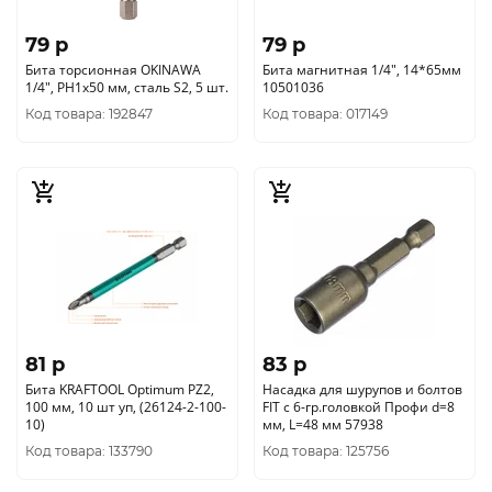
79 p
79 p
Бита торсионная OKINAWA
Бита магнитная 1/4", 14*65мм
1/4", PH1x50 мм, сталь S2, 5 шт.
10501036
Код товара: 192847
Код товара: 017149
81 p
83 p
Бита KRAFTOOL Optimum PZ2,
Насадка для шурупов и болтов
100 мм, 10 шт уп, (26124-2-100-
FIT с 6-гр.головкой Профи d=8
10)
мм, L=48 мм 57938
Код товара: 133790
Код товара: 125756