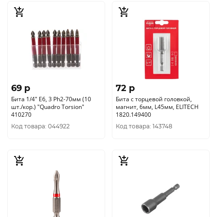
69 p
72 p
Бита 1/4" E6, 3 Ph2-70мм (10
Бита с торцевой головкой,
шт./кор.) "Quadro Torsion"
магнит, 6мм, L45мм, ELITECH
410270
1820.149400
Код товара: 044922
Код товара: 143748