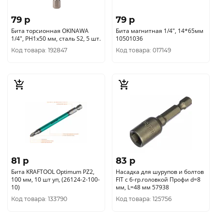
79 p
79 p
Бита торсионная OKINAWA
Бита магнитная 1/4", 14*65мм
1/4", PH1x50 мм, сталь S2, 5 шт.
10501036
Код товара: 192847
Код товара: 017149
81 p
83 p
Бита KRAFTOOL Optimum PZ2,
Насадка для шурупов и болтов
100 мм, 10 шт уп, (26124-2-100-
FIT с 6-гр.головкой Профи d=8
10)
мм, L=48 мм 57938
Код товара: 133790
Код товара: 125756