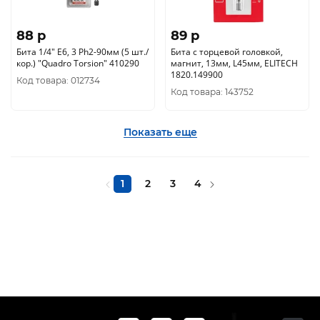
88 p
89 p
Бита 1/4" E6, 3 Ph2-90мм (5 шт./
Бита с торцевой головкой,
кор.) "Quadro Torsion" 410290
магнит, 13мм, L45мм, ELITECH
1820.149900
Код товара: 012734
Код товара: 143752
Показать еще
1
2
3
4