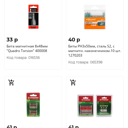
33 p
40 p
Бита магнитная 8х48мм
Биты PH3х50мм, сталь S2, с
"Quadro Torsion" 400008
магнитн. наконечником.10 шт.
1270203
Код товара: 016536
Код товара: 065398
41 p
41 p