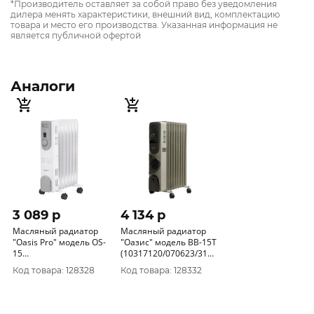
*Производитель оставляет за собой право без уведомления
дилера менять характеристики, внешний вид, комплектацию
товара и место его производства. Указанная информация не
является публичной офертой
Аналоги
3 089 p
4 134 p
Масляный радиатор
Масляный радиатор
"Оasis Pro" модель OS-
"Оазис" модель BВ-15Т
15
(10317120/070623/3100703,
(10323010/220623/3049321,
КИТАЙ )
Код товара: 128328
Код товара: 128332
КИТАЙ )