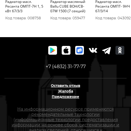
Радиатор масл.
Радиатор масляный
Радиатор масл.
Ресанта ОМПТ-7Н 1, 5
Ballu CUBE BOH/CB-
Ресанта ОМПТ- 9НЧ
кВт 67/3/3
07W 1500 (7 секций)
67/3/14
Код товара: 008758
Код товара: 059477
Код товара: 043092
+7 (4832) 31-77-77
Оставить отзыв
Жалоба
Предложение
На информационном ресурсе применяются
рекомендательные технологии
(информационные технологии предоставления
информации на основе сбора, систематизации и
анализа сведений, относящихся к