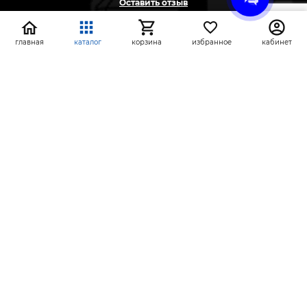
Оставить отзыв
Жалоба
Предложение
главная
каталог
корзина
избранное
кабинет
На информационном ресурсе применяются
рекомендательные технологии
(информационные технологии предоставления
информации на основе сбора, систематизации и
анализа сведений, относящихся к
предпочтениям пользователей сети «Интернет»,
находящихся на территории Российской
Федерации)
СтройлоН 1998-2026 г.
Публичная оферта
Обработка персональных данных
Политика конфиденциальности сервисов Яндекс