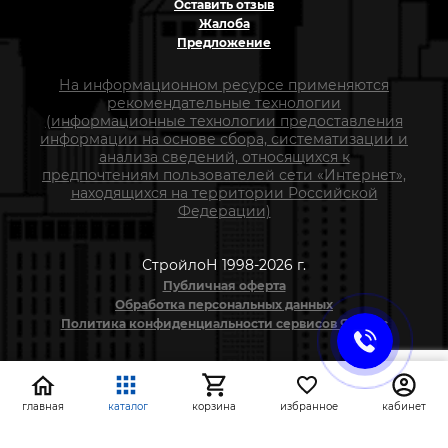
Оставить отзыв
Жалоба
Предложение
На информационном ресурсе применяются
рекомендательные технологии
(информационные технологии предоставления
информации на основе сбора, систематизации и
анализа сведений, относящихся к
предпочтениям пользователей сети «Интернет»,
находящихся на территории Российской
Федерации)
СтройлоН 1998-2026 г.
Публичная оферта
Обработка персональных данных
Политика конфиденциальности сервисов Яндекс
главная
каталог
корзина
избранное
кабинет