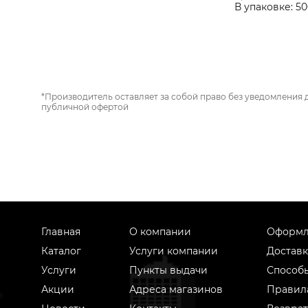
В упаковке: 50
*Производитель оставляет за собой право без уведомления 
публичной офертой
Главная
О компании
Оформл
Каталог
Услуги компании
Доставк
Услуги
Пункты выдачи
Способ
Акции
Адреса магазинов
Правил