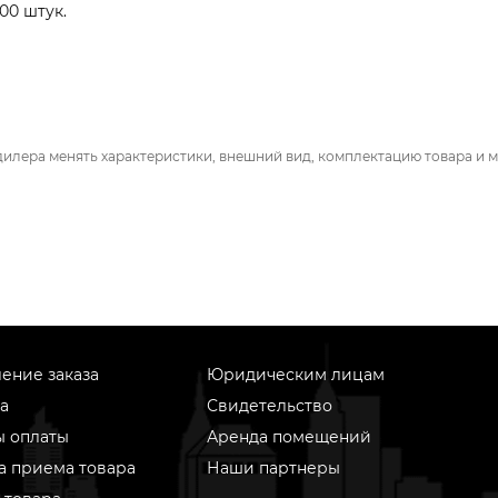
00 штук.
дилера менять характеристики, внешний вид, комплектацию товара и м
ение заказа
Юридическим лицам
а
Свидетельство
ы оплаты
Аренда помещений
а приема товара
Наши партнеры