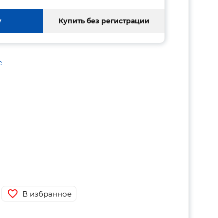
у
Купить без регистрации
е
В избранное