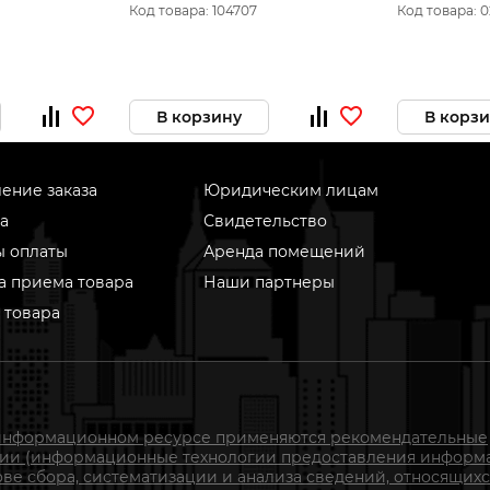
NORDBERG NPM32
(180250В)
Код товара: 104707
Код товара: 
В корзину
В корз
ение заказа
Юридическим лицам
а
Свидетельство
ы оплаты
Аренда помещений
а приема товара
Наши партнеры
 товара
информационном ресурсе применяются рекомендательные
гии (информационные технологии предоставления информ
ове сбора, систематизации и анализа сведений, относящихс