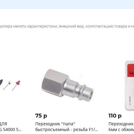
дилера менять характеристики, внешний вид, комплектацию товара и м
75 p
110 p
ДЛЯ
Переходник "папа"
Переходник 
 54000 5
быстросъемный - резьба F1/4"
6мм с обжи