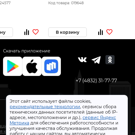
(180251В)
10*15
024577
Код товара: 019648
Код то
ину
В корзину
В 
Скачать приложение
+7 (4832) 31-77-77
Этот сайт использует файлы cookies,
рекомендательные технологии
, сервисы сбора
технических данных посетителей (данные об IP-
адресе, местоположении и др.),
сервис Яндекс
СтройлоН 1998-2026 г.
Метрика
для обеспечения работоспособности и
ации
улучшения качества обслуживания. Продолжая
Публичная оферта
я к
работу с нашим сайтом, вы автоматически
Обработка персональных данных