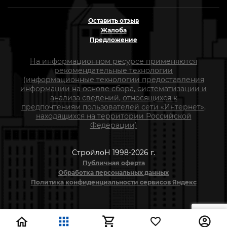
Оставить отзыв
Жалоба
Предложение
На информационном ресурсе применяются
рекомендательные технологии
(информационные технологии предоставления
информации на основе сбора, систематизации и
анализа сведений, относящихся к
предпочтениям пользователей сети «Интернет»,
находящихся на территории Российской
Федерации)
СтройлоН 1998-2026 г.
Публичная оферта
Обработка персональных данных
Политика конфиденциальности сервисов Яндекс