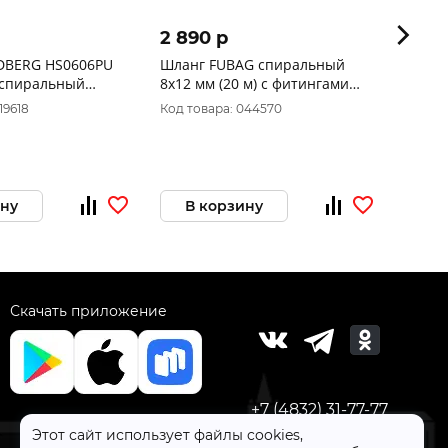
2 890 p
1 64
Шланг FUBAG спиральный
Шланг
спиральный
8x12 мм (20 м) с фитингами
8x12 
вый ?6х8мм, 6 м
рапид 170307
рапид
19618
Код товара: 044570
Код то
ину
В корзину
В 
Скачать приложение
+7 (4832) 31-77-77
Этот сайт использует файлы cookies,