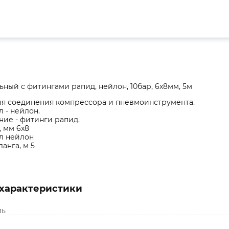
ный с фитингами рапид, нейлон, 10бар, 6x8мм, 5м
ля соединения компрессора и пневмоинструмента.
 - нейлон.
ие - фитинги рапид.
 мм 6x8
л нейлон
анга, м 5
характеристики
ль