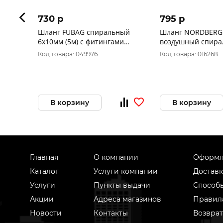
730 p
795 p
Шланг FUBAG спиральный
Шланг NORDBERG HS0612PU
6х10мм (5м) с фитингами
воздушный спир
рапид 170300 (8641908)
полиуретановый 6
Код товара: 049976
Код товара: 016268
В корзину
В корзину
Главная
О компании
Оформл
Каталог
Услуги компании
Доставк
Услуги
Пункты выдачи
Способ
Акции
Адреса магазинов
Правил
Новости
Контакты
Возврат