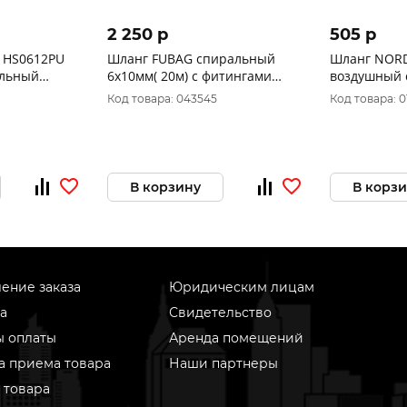
2 250 p
505 p
Шланг FUBAG спиральный
Шланг NORDBERG HS0606PU
альный
6х10мм( 20м) с фитингами
воздушный 
х8мм, 12 м
рапид 170303
полиуретано
Код товара: 043545
Код товара: 0
В корзину
В корз
ение заказа
Юридическим лицам
а
Свидетельство
ы оплаты
Аренда помещений
а приема товара
Наши партнеры
 товара