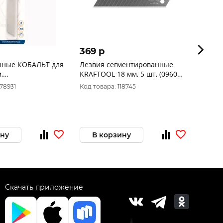
369 p
141 p
нные КОБАЛЬТ для
Лезвия сегментированные
Лезви
,
KRAFTOOL 18 мм, 5 шт, (09606-
техни
ванные, 8
18-S5)
сегмен
78931
Код товара: 118745
Код то
таль У8 (5 шт.)
ину
В корзину
В 
Скачать приложение