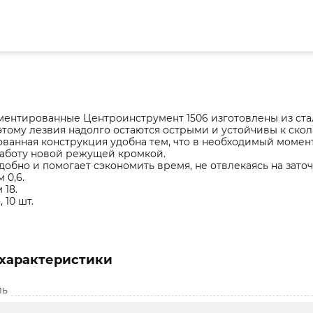
ментированные Центроинструмент 1506 изготовлены из стал
этому лезвия надолго остаются острыми и устойчивы к скол
ванная конструкция удобна тем, что в необходимый момен
аботу новой режущей кромкой.
добно и помогает сэкономить время, не отвлекаясь на заточ
 0,6.
 18.
 10 шт.
характеристики
ль