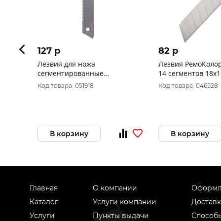
127 p
82 p
Лезвия для ножа
Лезвия РемоКолор
сегментированные
14 сегментов 18х1
серрейторные FINLAND 18мм
19-2-401
Код товара: 051918
Код товара: 046528
5шт. 1862
В корзину
В корзину
Главная
О компании
Оформл
Каталог
Услуги компании
Доставк
Услуги
Пункты выдачи
Способ