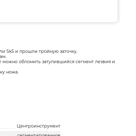
и Sk5 и прошли тройную заточку.
ам.
т можно обломить затупившийся сегмент лезвия и
ку ножа.
Центроинструмент
сегментированное