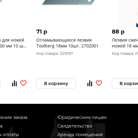
71 p
88 p
 для ножей
Отламывающиеся лезвия
Лезвия сме
00 мм 10 шт
Toolberg 18мм 10шт. 2702001
ножей 18 мм
сегментиро
Код товара: 029597
Код товара: 0
сегментов, с
242-045
В корзину
В корз
ение заказа
Юридическим лицам
а
Свидетельство
ы оплаты
Аренда помещений