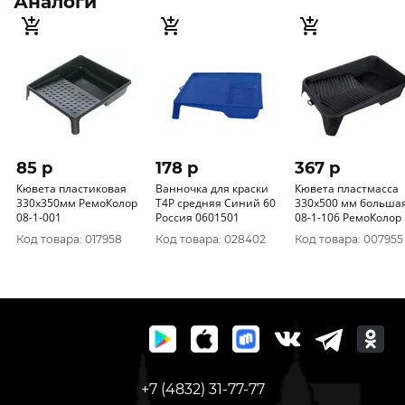
Аналоги
85 p
178 p
367 p
Кювета пластиковая
Ванночка для краски
Кювета пластмасса
330х350мм РемоКолор
T4P средняя Синий 60
330х500 мм больша
08-1-001
Россия 0601501
08-1-106 РемоКолор
Код товара: 017958
Код товара: 028402
Код товара: 007955
+7 (4832) 31-77-77