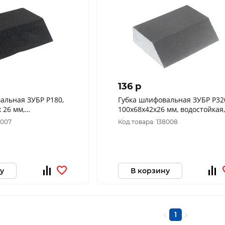
136 p
альная ЗУБР Р180,
Губка шлифовальная ЗУБР Р32
х 26 мм,
100х68х42х26 мм, водостойкая,
 четырехсторонняя
четырехсторонняя угловая
8007
Код товара: 138008
(35613-320)
у
В корзину
1