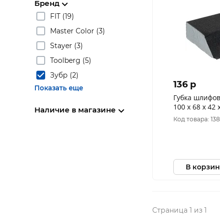
Бренд
FIT (19)
Master Color (3)
Stayer (3)
Toolberg (5)
Зубр (2)
136 p
Показать еще
Губка шлифов
100 х 68 х 42 
Наличие в магазине
водостойкая,
Код товара: 13
(35613-180)
В корзин
Страница 1 из 1