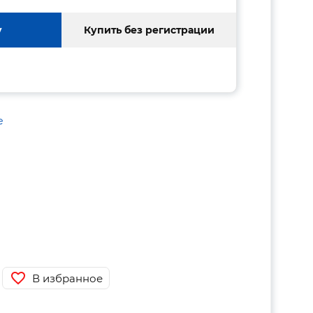
у
Купить без регистрации
е
В избранное