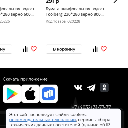
291 p
291 
фовальная водост.
Бумага шлифовальная водост.
Бумаг
0*280 зерно 600
Toolberg 230*280 зерно 800
Toolb
итай 2204600
10шт. 100 Китай 2204800
10шт.
025226
Код товара: 020228
Код то
ину
В корзину
В 
Скачать приложение
+7 (4832) 31-77-77
Этот сайт использует файлы cookies,
рекомендательные технологии
, сервисы сбора
технических данных посетителей (данные об IP-