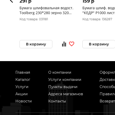
291 p
159 p
Бумага шлифовальная водост.
Бумага шлиф. вод
Toolberg 230*280 зерно 320
"КЕДР" P1000 лист
10шт. 100 Китай 2204320
мм пачка 10 шт. 0
Код товара: 031181
Код товара: 136287
В корзину
В корзину
Главная
О компании
Оформл
Каталог
Услуги компании
Доставк
Услуги
Пункты выдачи
Способ
Акции
Адреса магазинов
Правил
Новости
Контакты
Возврат