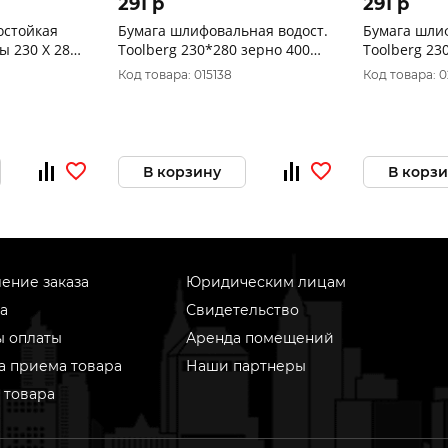
291 p
291 p
остойкая
Бумага шлифовальная водост.
Бумага шли
ы 230 Х 280
Toolberg 230*280 зерно 400
Toolberg 23
61-1000
10шт. 100 Китай 2204400
10шт. 100 К
Код товара: 015138
Код товара: 
В корзину
В корз
ение заказа
Юридическим лицам
а
Свидетельство
ы оплаты
Аренда помещений
а приема товара
Наши партнеры
 товара