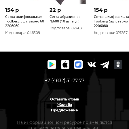
154 p
22 p
154 p
Сетка шлифовальная
Сетка абразивная
Сетка шлифовальна
Toolberg 5шт. зерно 60
№600 (10 шт в уп)
Toolberg 5шт. зерно
2206060
2206080
Код товара: 024631
Код товара: 046309
Код товара: 019287
+7 (4832) 31-77-77
Оставить отзыв
Жалоба
Предложение
На информационном ресурсе применяются
рекомендательные технологии